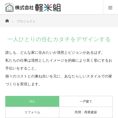
ホーム
プロジェクト
一人ひとりの住むカタチをデザインする
誰しも、どんな家に住みたいか漠然とビジョンがあるはず。
私たちの仕事は漠然としたイメージを的確により良く形にするお
手伝いをすること。
個々のコストとの兼ね合いを元に、あなたらしいスタイルでの家
づくりを実現します。
ALL
一戸建て
リフォーム
民間・商業建築