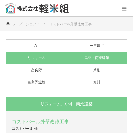
ホーム
プロジェクト
コストバール外壁改修工事
All
一戸建て
リフォーム
民間・商業建築
富良野
芦別
富良野近郊
旭川
リフォーム
,
民間・商業建築
コストバール外壁改修工事
コストバール 様