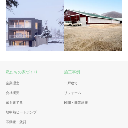
和食や えぞ壱
コテージ Maple Farm
リフォームで住宅からコテー
ジへ
私たちの家づくり
施工事例
Kuranoya Furano
三好牧場 牛舎
企業理念
一戸建て
富良野で過ごす特別な時間
有限会社三好牧場 様
会社概要
リフォーム
家を建てる
民間・商業建築
地中熱ヒートポンプ
不動産・賃貸