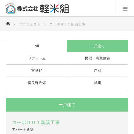
ホーム
プロジェクト
コーポ９０１新築工事
All
一戸建て
リフォーム
民間・商業建築
富良野
芦別
富良野近郊
旭川
一戸建て
コーポ９０１新築工事
アパート新築