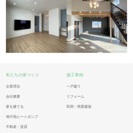
富良野市 新築住宅
富良野市 新築住宅
バリアフリーを考えた家
ステンドグラスが素敵な家
私たちの家づくり
施工事例
富良野市 新築住宅
企業理念
一戸建て
富良野市 新築住宅
土間のあるセンスが光る家
会社概要
リフォーム
子育て世帯の北欧スタイルな
家
家を建てる
民間・商業建築
地中熱ヒートポンプ
不動産・賃貸