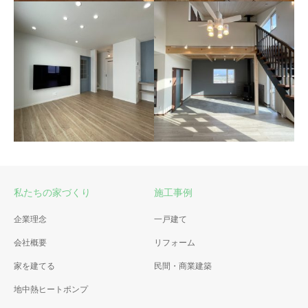
富良野市 新築住宅
富良野市 新築住宅
バリアフリーを考えた家
ステンドグラスが素敵な家
私たちの家づくり
施工事例
富良野市 新築住宅
企業理念
一戸建て
富良野市 新築住宅
土間のあるセンスが光る家
会社概要
リフォーム
子育て世帯の北欧スタイルな
家
家を建てる
民間・商業建築
地中熱ヒートポンプ