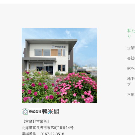
私
り
企業
会社
家を
地中
プ
不動
【富良野営業所】
北海道富良野市末広町18番14号
電話番号 0167-22-3518