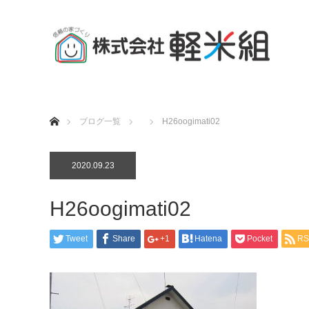
ホーム
ブログ一覧
H26oogimati02
2020.09.23
H26oogimati02
Tweet
Share
+1
Hatena
Pocket
RS