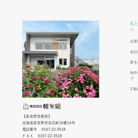
私
り
企業
会社
家を
地中
プ
不動
【富良野営業所】
北海道富良野市末広町18番14号
電話番号 0167-22-3518
ＦＡＸ 0167-22-3519