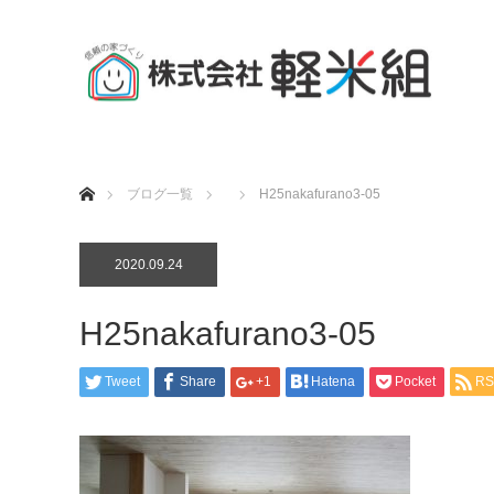
ホーム
ブログ一覧
H25nakafurano3-05
2020.09.24
H25nakafurano3-05
Tweet
Share
+1
Hatena
Pocket
RS