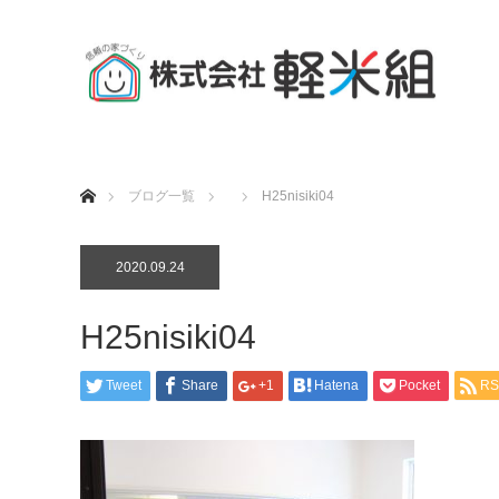
ホーム
ブログ一覧
H25nisiki04
2020.09.24
H25nisiki04
Tweet
Share
+1
Hatena
Pocket
RS