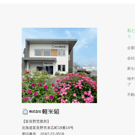
私
り
企業
会社
家を
地中
プ
不動
【富良野営業所】
北海道富良野市末広町18番14号
電話番号 0167-22-3518