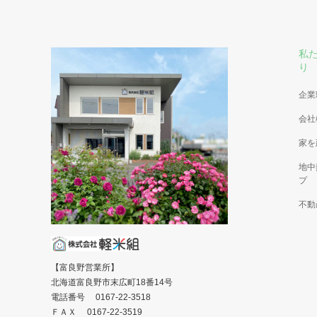
私
り
企業
会社
家を
地中
プ
不動
【富良野営業所】
北海道富良野市末広町18番14号
電話番号 0167-22-3518
ＦＡＸ 0167-22-3519