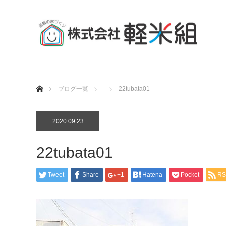
ホーム
ブログ一覧
22tubata01
2020.09.23
22tubata01
Tweet
Share
+1
Hatena
Pocket
RS