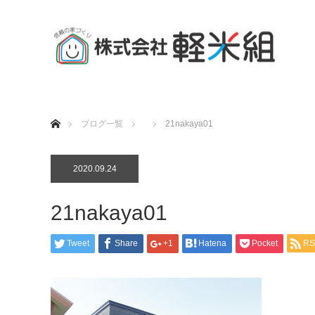
ホーム
ブログ一覧
21nakaya01
2020.09.24
21nakaya01
Tweet
Share
+1
Hatena
Pocket
RS