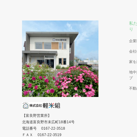
私
り
企業
会社
家を
地中
プ
不動
【富良野営業所】
北海道富良野市末広町18番14号
電話番号 0167-22-3518
ＦＡＸ 0167-22-3519