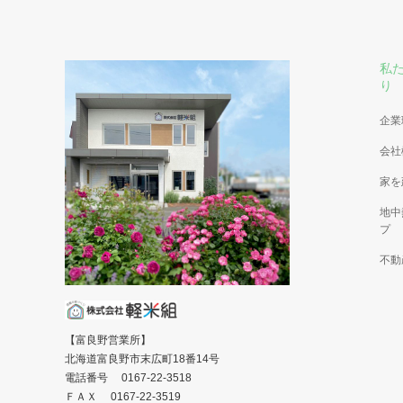
私
り
企業
会社
家を
地中
プ
不動
【富良野営業所】
北海道富良野市末広町18番14号
電話番号 0167-22-3518
ＦＡＸ 0167-22-3519