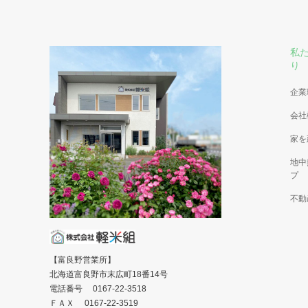
私
り
企業
会社
家を
地中
プ
不動
【富良野営業所】
北海道富良野市末広町18番14号
電話番号 0167-22-3518
ＦＡＸ 0167-22-3519