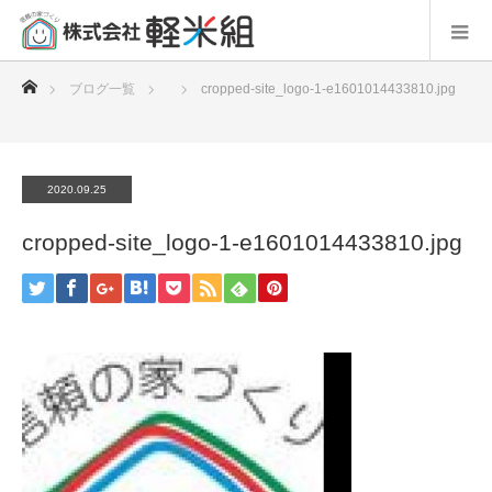
ホーム
ブログ一覧
cropped-site_logo-1-e1601014433810.jpg
2020.09.25
cropped-site_logo-1-e1601014433810.jpg