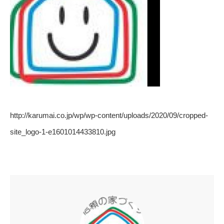
http://karumai.co.jp/wp/wp-content/uploads/2020/09/cropped-
site_logo-1-e1601014433810.jpg